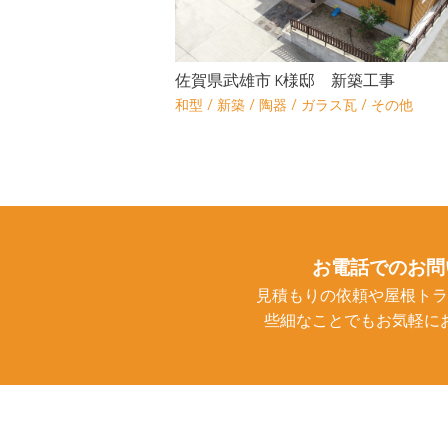
佐賀県武雄市 K様邸 新築工事
/
/
/
/
和型
新築
陶器
ガラス瓦
その他
お電話でのお問
見積もりの依頼や屋根トラ
些細なことでもお気軽に